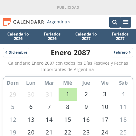
Argentina
Calendario
Feriados
Calendario
Feriados
2026
2026
2027
2027
Enero 2087
Diciembre
Febrero
2086
2087
Calendario
Calendario Enero 2087 con todos los Días Festivos y Fechas
Enero
Importantes de Argentina.
2087
Dom
Lun
Mar
Mié
Jue
Vie
Sáb
de
Argentina
1
2
3
4
29
30
31
5
6
7
8
9
10
11
12
13
14
15
16
17
18
19
20
21
22
23
24
25