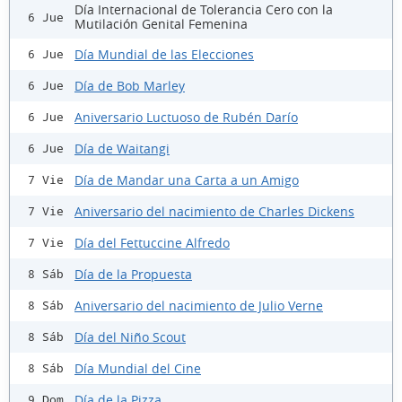
Día Internacional de Tolerancia Cero con la
6 Jue
Mutilación Genital Femenina
Día Mundial de las Elecciones
6 Jue
Día de Bob Marley
6 Jue
Aniversario Luctuoso de Rubén Darío
6 Jue
Día de Waitangi
6 Jue
Día de Mandar una Carta a un Amigo
7 Vie
Aniversario del nacimiento de Charles Dickens
7 Vie
Día del Fettuccine Alfredo
7 Vie
Día de la Propuesta
8 Sáb
Aniversario del nacimiento de Julio Verne
8 Sáb
Día del Niño Scout
8 Sáb
Día Mundial del Cine
8 Sáb
Día de la Pizza
9 Dom