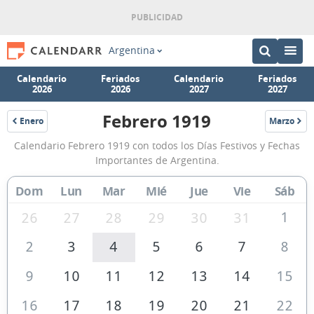
Argentina
Calendario
Feriados
Calendario
Feriados
2026
2026
2027
2027
Febrero 1919
Enero
Marzo
1919
1919
Calendario
Calendario Febrero 1919 con todos los Días Festivos y Fechas
Febrero
Importantes de Argentina.
1919
Dom
Lun
Mar
Mié
Jue
Vie
Sáb
de
Argentina
1
26
27
28
29
30
31
2
3
4
5
6
7
8
9
10
11
12
13
14
15
16
17
18
19
20
21
22