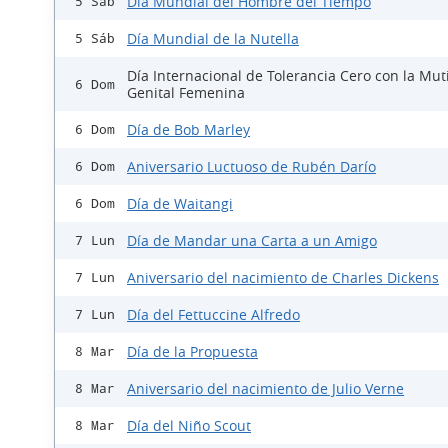
Día Mundial del Hombre del Tiempo
5 Sáb
Día Mundial de la Nutella
5 Sáb
Día Internacional de Tolerancia Cero con la Mut
6 Dom
Genital Femenina
Día de Bob Marley
6 Dom
Aniversario Luctuoso de Rubén Darío
6 Dom
Día de Waitangi
6 Dom
Día de Mandar una Carta a un Amigo
7 Lun
Aniversario del nacimiento de Charles Dickens
7 Lun
Día del Fettuccine Alfredo
7 Lun
Día de la Propuesta
8 Mar
Aniversario del nacimiento de Julio Verne
8 Mar
Día del Niño Scout
8 Mar