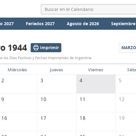
io 2027
Feriados 2027
Agosto de 2026
Septiembre
o 1944
Imprimir
MARZO
Calendario
s los Días Festivos y Fechas Importantes de Argentina.
Febrero
Miércoles
Jueves
Viernes
Sáb
1944
2
3
4
5
de
Argentina
9
10
11
12
16
17
18
19