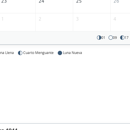
23
24
25
26
1
2
3
4
01
09
17
na Llena
Cuarto Menguante
Luna Nueva