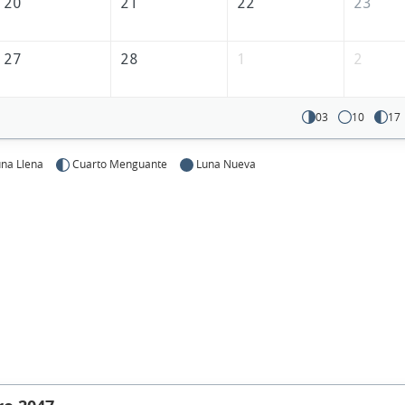
20
21
22
23
27
28
1
2
03
10
17
na Llena
Cuarto Menguante
Luna Nueva