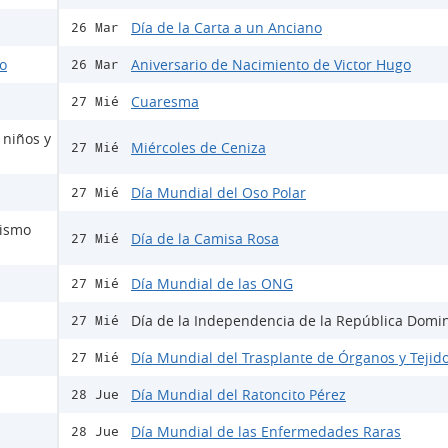
Día de la Carta a un Anciano
26 Mar
do
Aniversario de Nacimiento de Victor Hugo
26 Mar
Cuaresma
27 Mié
 niños y
Miércoles de Ceniza
27 Mié
Día Mundial del Oso Polar
27 Mié
mismo
Día de la Camisa Rosa
27 Mié
Día Mundial de las ONG
27 Mié
Día de la Independencia de la República Domi
27 Mié
Día Mundial del Trasplante de Órganos y Tejid
27 Mié
Día Mundial del Ratoncito Pérez
28 Jue
Día Mundial de las Enfermedades Raras
28 Jue