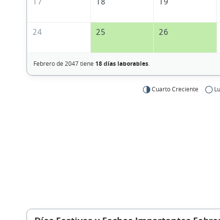
17
18
19
24
25
26
Febrero de 2047 tiene
18 días laborables
.
Cuarto Creciente
Lu