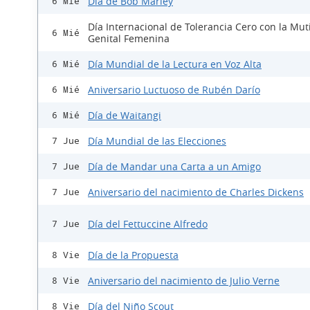
Día de Bob Marley
6 Mié
Día Internacional de Tolerancia Cero con la Mut
6 Mié
Genital Femenina
Día Mundial de la Lectura en Voz Alta
6 Mié
Aniversario Luctuoso de Rubén Darío
6 Mié
Día de Waitangi
6 Mié
Día Mundial de las Elecciones
7 Jue
Día de Mandar una Carta a un Amigo
7 Jue
Aniversario del nacimiento de Charles Dickens
7 Jue
Día del Fettuccine Alfredo
7 Jue
Día de la Propuesta
8 Vie
Aniversario del nacimiento de Julio Verne
8 Vie
Día del Niño Scout
8 Vie