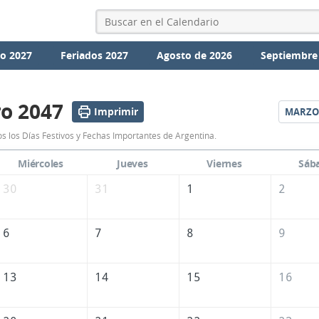
io 2027
Feriados 2027
Agosto de 2026
Septiembre
o 2047
Imprimir
MARZO
Calendario
s los Días Festivos y Fechas Importantes de Argentina.
Febrero
Miércoles
Jueves
Viernes
Sáb
2047
30
31
1
2
de
Argentina
6
7
8
9
13
14
15
16