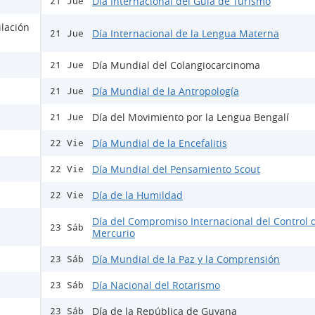
Día Internacional del Guía de Turismo
21 Jue
ilación
Día Internacional de la Lengua Materna
21 Jue
Día Mundial del Colangiocarcinoma
21 Jue
Día Mundial de la Antropología
21 Jue
Día del Movimiento por la Lengua Bengalí
21 Jue
Día Mundial de la Encefalitis
22 Vie
Día Mundial del Pensamiento Scout
22 Vie
Día de la Humildad
22 Vie
Día del Compromiso Internacional del Control 
23 Sáb
Mercurio
Día Mundial de la Paz y la Comprensión
23 Sáb
Día Nacional del Rotarismo
23 Sáb
Día de la República de Guyana
23 Sáb