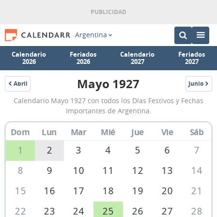
Argentina
Calendario
Feriados
Calendario
Feriados
2026
2026
2027
2027
Mayo 1927
Abril
Junio
1927
1927
Calendario
Calendario Mayo 1927 con todos los Días Festivos y Fechas
Mayo
Importantes de Argentina.
1927
Dom
Lun
Mar
Mié
Jue
Vie
Sáb
de
Argentina
1
2
3
4
5
6
7
8
9
10
11
12
13
14
15
16
17
18
19
20
21
22
23
24
25
26
27
28