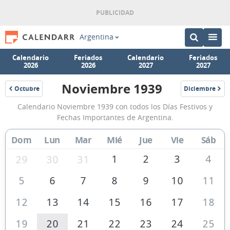
Argentina
Calendario
Feriados
Calendario
Feriados
2026
2026
2027
2027
Noviembre 1939
Octubre
Diciembre
1939
1939
Calendario
Calendario Noviembre 1939 con todos los Días Festivos y
Noviembre
Fechas Importantes de Argentina.
1939
Dom
Lun
Mar
Mié
Jue
Vie
Sáb
de
Argentina
1
2
3
4
29
30
31
5
6
7
8
9
10
11
12
13
14
15
16
17
18
19
20
21
22
23
24
25