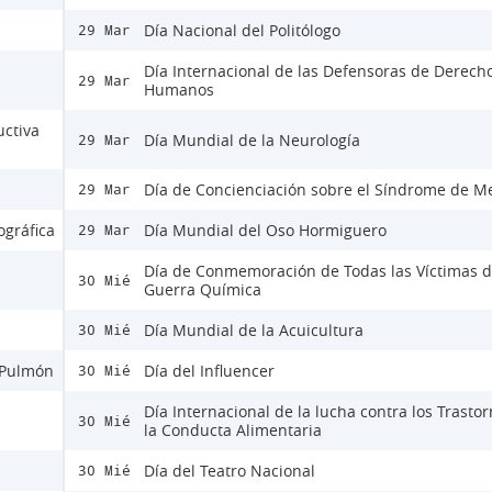
Día Nacional del Politólogo
29 Mar
Día Internacional de las Defensoras de Derech
29 Mar
Humanos
ctiva
Día Mundial de la Neurología
29 Mar
Día de Concienciación sobre el Síndrome de M
29 Mar
ográfica
Día Mundial del Oso Hormiguero
29 Mar
Día de Conmemoración de Todas las Víctimas d
30 Mié
Guerra Química
Día Mundial de la Acuicultura
30 Mié
e Pulmón
Día del Influencer
30 Mié
Día Internacional de la lucha contra los Trasto
30 Mié
la Conducta Alimentaria
Día del Teatro Nacional
30 Mié