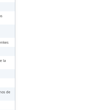
os
enkes
e la
rnos de