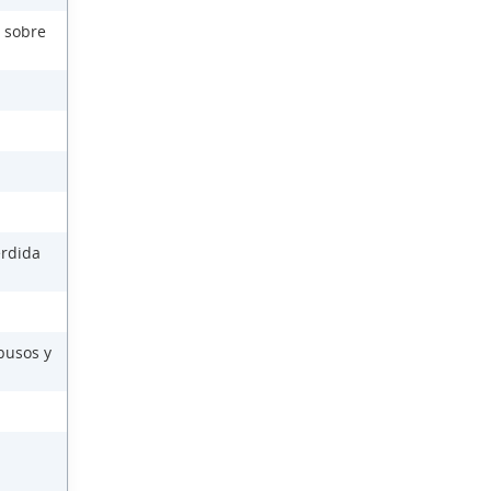
 sobre
érdida
busos y