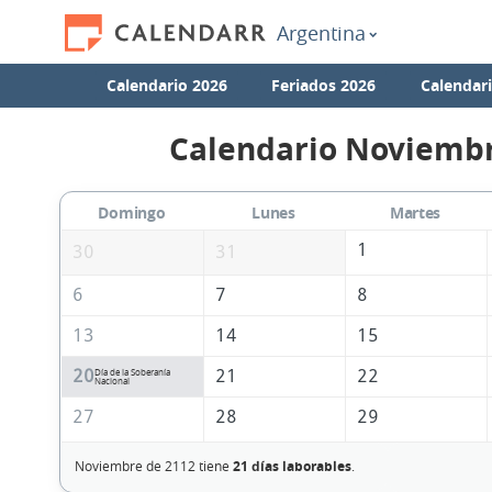
Argentina
Calendario 2026
Feriados 2026
Calendar
Calendario Noviembr
Domingo
Lunes
Martes
1
30
31
6
7
8
13
14
15
20
21
22
Día de la Soberanía
Nacional
27
28
29
Noviembre de 2112 tiene
21 días laborables
.