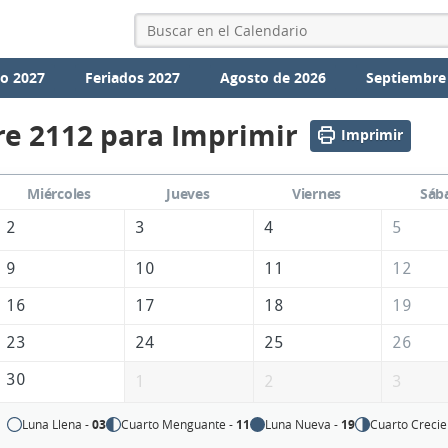
io 2027
Feriados 2027
Agosto de 2026
Septiembre
e 2112 para Imprimir
Imprimir
Miércoles
Jueves
Viernes
Sáb
2
3
4
5
9
10
11
12
16
17
18
19
23
24
25
26
30
1
2
3
Luna Llena -
03
Cuarto Menguante -
11
Luna Nueva -
19
Cuarto Crecie