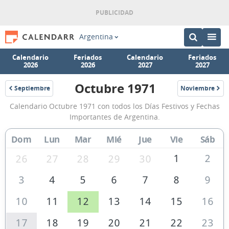
Argentina
Calendario
Feriados
Calendario
Feriados
2026
2026
2027
2027
Octubre 1971
Septiembre
Noviembre
1971
1971
Calendario
Calendario Octubre 1971 con todos los Días Festivos y Fechas
Octubre
Importantes de Argentina.
1971
Dom
Lun
Mar
Mié
Jue
Vie
Sáb
de
Argentina
1
2
26
27
28
29
30
3
4
5
6
7
8
9
10
11
12
13
14
15
16
17
18
19
20
21
22
23