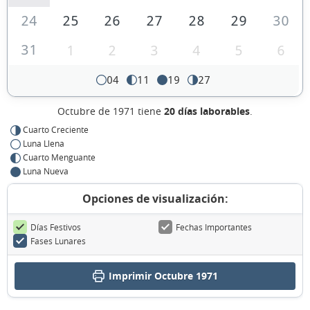
24
25
26
27
28
29
30
31
1
2
3
4
5
6
04
11
19
27
Octubre de 1971 tiene
20 días laborables
.
Cuarto Creciente
Luna Llena
Cuarto Menguante
Luna Nueva
Opciones de visualización:
Días Festivos
Fechas Importantes
Fases Lunares
Imprimir Octubre 1971