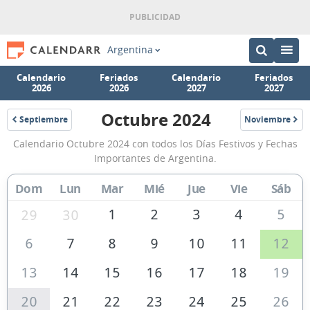
Argentina
Calendario
Feriados
Calendario
Feriados
2026
2026
2027
2027
Octubre 2024
Septiembre
Noviembre
2024
2024
Calendario
Calendario Octubre 2024 con todos los Días Festivos y Fechas
Octubre
Importantes de Argentina.
2024
Dom
Lun
Mar
Mié
Jue
Vie
Sáb
de
Argentina
1
2
3
4
5
29
30
6
7
8
9
10
11
12
13
14
15
16
17
18
19
20
21
22
23
24
25
26