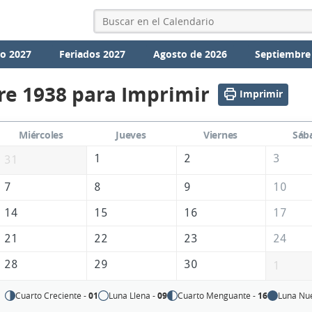
io 2027
Feriados 2027
Agosto de 2026
Septiembre
re 1938 para Imprimir
Imprimir
Miércoles
Jueves
Viernes
Sáb
1
2
3
31
7
8
9
10
14
15
16
17
21
22
23
24
28
29
30
1
Cuarto Creciente -
01
Luna Llena -
09
Cuarto Menguante -
16
Luna Nu