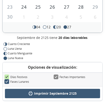
23
24
25
26
27
28
29
30
1
2
3
4
5
6
04
12
20
27
Septiembre de 2125 tiene
20 días laborables
.
Cuarto Creciente
Luna Llena
Cuarto Menguante
Luna Nueva
Opciones de visualización:
Días Festivos
Fechas Importantes
Fases Lunares
Imprimir Septiembre 2125