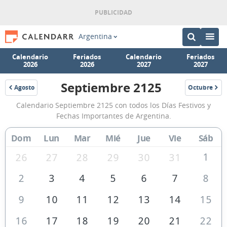
Argentina
Calendario
Feriados
Calendario
Feriados
2026
2026
2027
2027
Septiembre 2125
Agosto
Octubre
2125
2125
Calendario
Calendario Septiembre 2125 con todos los Días Festivos y
Septiembre
Fechas Importantes de Argentina.
2125
Dom
Lun
Mar
Mié
Jue
Vie
Sáb
de
Argentina
1
26
27
28
29
30
31
2
3
4
5
6
7
8
9
10
11
12
13
14
15
16
17
18
19
20
21
22