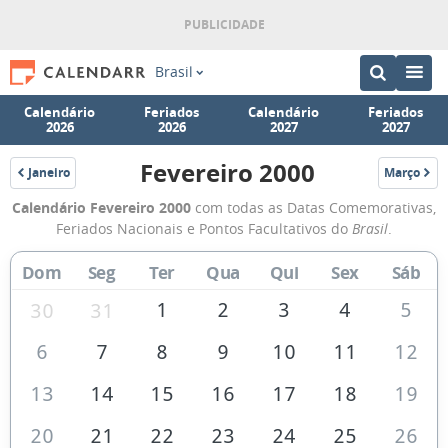
Brasil
Calendário
Feriados
Calendário
Feriados
2026
2026
2027
2027
Fevereiro 2000
Janeiro
Março
2000
2000
Calendário
Calendário Fevereiro 2000
com todas as Datas Comemorativas,
de
Feriados Nacionais e Pontos Facultativos do
Brasil
.
Fevereiro
Dom
Seg
Ter
Qua
Qui
Sex
Sáb
de
2000
1
2
3
4
5
30
31
6
7
8
9
10
11
12
13
14
15
16
17
18
19
20
21
22
23
24
25
26