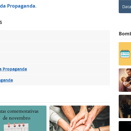
l da Propaganda
.
Data
s
Bom
da Propaganda
aganda