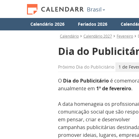
Brasil
Calendário 2026
Feriados 2026
Calendár
Calendário
Calendário 2027
Fevereiro
Dia do Publicitá
Próximo
Dia do Publicitário
1 de Feve
O
Dia do Publicitário
é comemor
anualmente em
1º de fevereiro
.
A data homenageia os profissionai
comunicação social que são respo
em pensar, criar e desenvolver
campanhas publicitárias destinad
promover ideias, lugares, empresa