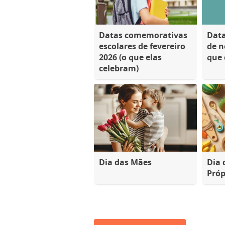
Datas comemorativas
Dat
escolares de fevereiro
de n
2026 (o que elas
que 
celebram)
Dia das Mães
Dia 
Próp