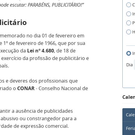
 pode escutar: PARABÉNS, PUBLICITÁRIO!”
C
I
icitário
P
H
 comemorado no dia 01 de fevereiro em
de 1º de fevereiro de 1966, que por sua
execução da
Lei nº 4.680
, de 18 de
I
exercício da profissão de publicitário e
Dia
aís.
itos e deveres dos profissionais que
criado o
CONAR
- Conselho Nacional de
Calen
antir a ausência de publicidades
Cale
 abusivo ou constrangedor para a
erdade de expressão comercial.
Feri