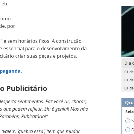
 etc.
 como
ade, por
s" e sem horários fixos. A construção
 essencial para o desenvolvimento da
itário criar suas peças e projetos.
Dia 
opaganda
.
01 de
01 de
 Publicitário
01 de
desperta sentimentos. Faz você rir, chorar,
Qua
 que podem refletir. Ela é genial! Mas não
Sele
Parabéns, Publicitário!”
N
D
, ‘valeu’, ‘quebra essa’, ‘tem que mudar