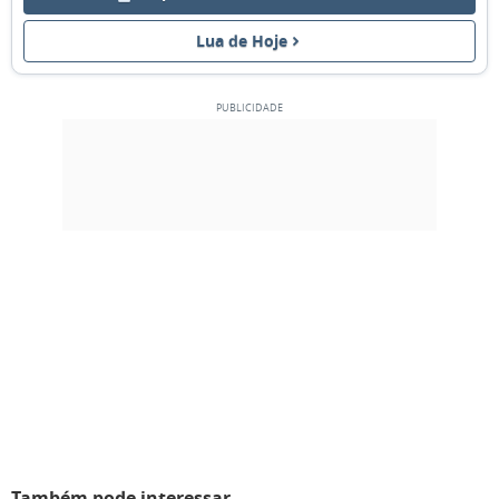
06
07
08
09
10
11
12
Lua de Hoje
CRESCENTE
13
14
15
16
17
18
19
CHEIA
20
21
22
23
24
25
26
MINGUANTE
27
28
1
2
3
4
5
6
7
8
9
10
11
12
MARÇO 2011
Dom
Seg
Ter
Qua
Qui
Sex
Sáb
27
28
01
02
03
04
05
Também pode interessar
NOVA