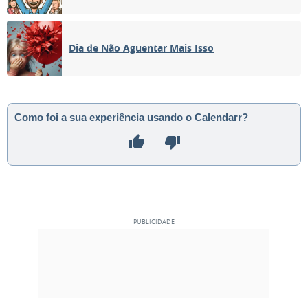
03
04
05
06
07
08
09
Dia de Não Aguentar Mais Isso
NOVA
10
11
12
13
14
15
16
CRESCENTE
17
18
19
20
21
22
23
Como foi a sua experiência usando o Calendarr?
CHEIA
24
25
26
27
28
29
30
MINGUANTE
1
2
3
4
5
6
7
MAIO 2011
Dom
Seg
Ter
Qua
Qui
Sex
Sáb
01
02
03
04
05
06
07