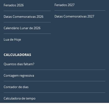
26
27
28
29
30
01
02
Feriados 2027
Feriados 2026
NOVA
03
04
05
06
07
08
09
Datas Comemorativas 2027
Datas Comemorativas 2026
CRESCENTE
Calendário Lunar de 2026
10
11
12
13
14
15
16
Lua de Hoje
CHEIA
17
18
19
20
21
22
23
MINGUANTE
CALCULADORAS
24
25
26
27
28
29
30
Quantos dias faltam?
NOVA
31
1
2
3
4
5
6
Contagem regressiva
Contador de dias
AGOSTO 2011
Calculadora de tempo
Dom
Seg
Ter
Qua
Qui
Sex
Sáb