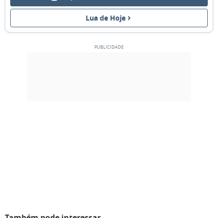
03
04
05
06
07
08
09
Lua de Hoje
CRESCENTE
10
11
12
13
14
15
16
CHEIA
17
18
19
20
21
22
23
MINGUANTE
24
25
26
27
28
29
1
NOVA
2
3
4
5
6
7
8
MARÇO 2036
Dom
Seg
Ter
Qua
Qui
Sex
Sáb
24
25
26
27
28
29
01
Também pode interessar