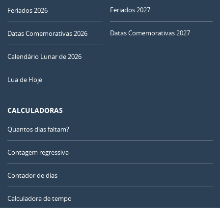
29
30
01
02
03
04
05
Feriados 2027
Feriados 2026
06
07
08
09
10
11
12
Datas Comemorativas 2027
Datas Comemorativas 2026
CHEIA
Calendário Lunar de 2026
13
14
15
16
17
18
19
Lua de Hoje
MINGUANTE
20
21
22
23
24
25
26
NOVA
CALCULADORAS
27
28
29
30
31
1
2
Quantos dias faltam?
CRESCENTE
3
4
5
6
7
8
9
Contagem regressiva
Contador de dias
AGOSTO 2036
Calculadora de tempo
Dom
Seg
Ter
Qua
Qui
Sex
Sáb