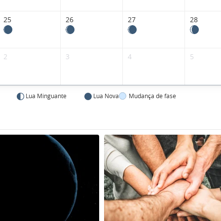
25
26
27
28
2
3
4
5
Lua Minguante
Lua Nova
Mudança de fase