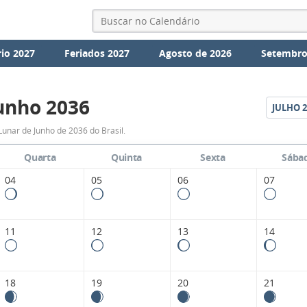
io 2027
Feriados 2027
Agosto de 2026
Setembro
unho 2036
JULHO
2
Fases
Lunar de Junho de 2036 do Brasil.
da
Quarta
Quinta
Sexta
Sába
Lua
04
05
06
07
de
Junho
11
12
13
14
2036
18
19
20
21