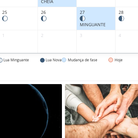
CHEIA
25
26
27
28
MINGUANTE
1
2
3
4
Lua Minguante
Lua Nova
Mudança de fase
Hoje