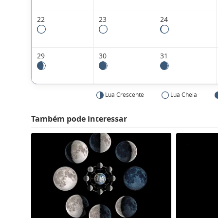
22
23
24
29
30
31
Lua Crescente
Lua Cheia
Também pode interessar