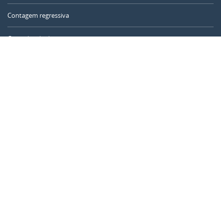
Contagem regressiva
Contador de dias
Calculadora de tempo
Dia do ano
Calculadora de idade
Temporizador online
CALENDARR.COM
Sobre nós
Privacidade