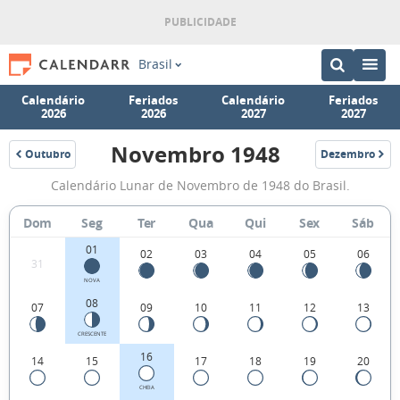
Brasil
Calendário
Feriados
Calendário
Feriados
2026
2026
2027
2027
Novembro 1948
Outubro
Dezembro
1948
1948
Fases
Calendário Lunar de Novembro de 1948 do Brasil.
da
Lua
Dom
Seg
Ter
Qua
Qui
Sex
Sáb
de
01
02
03
04
05
06
31
Novembro
NOVA
1948
08
07
09
10
11
12
13
CRESCENTE
16
14
15
17
18
19
20
CHEIA