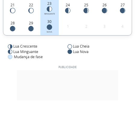
23
21
22
24
25
26
27
MINGUANTE
30
28
29
1
2
3
4
NOVA
Lua Crescente
Lua Cheia
Lua Minguante
Lua Nova
Mudança de fase