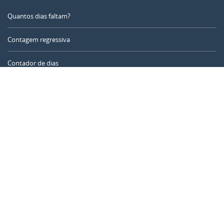
Quantos dias faltam?
Contagem regressiva
Contador de dias
Calculadora de tempo
Dia do ano
Calculadora de idade
Temporizador online
CALENDARR.COM
Sobre nós