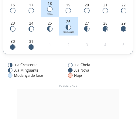
18
16
17
19
20
21
22
CHEIA
26
23
24
25
27
28
29
MINGUANTE
30
31
1
2
3
4
5
Lua Crescente
Lua Cheia
Lua Minguante
Lua Nova
Mudança de fase
Hoje