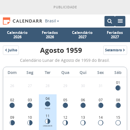
Brasil
Calendário
Feriados
Calendário
Feriados
2026
2026
2027
2027
Agosto 1959
Julho
Setembro
1959
1959
Fases
Calendário Lunar de Agosto de 1959 do Brasil.
da
Lua
Dom
Seg
Ter
Qua
Qui
Sex
Sáb
de
01
26
27
28
29
30
31
Agosto
1959
04
02
03
05
06
07
08
NOVA
11
09
10
12
13
14
15
CRESCENTE