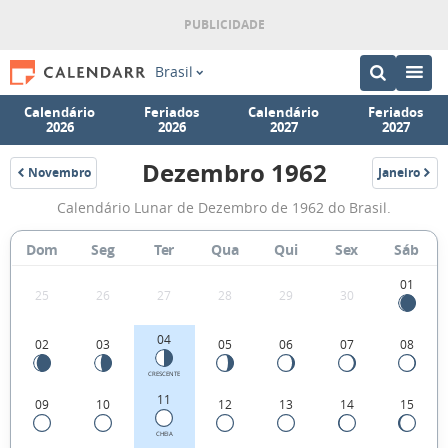
Brasil
Calendário
Feriados
Calendário
Feriados
2026
2026
2027
2027
Dezembro 1962
Novembro
Janeiro
1962
1963
Fases
Calendário Lunar de Dezembro de 1962 do Brasil.
da
Lua
Dom
Seg
Ter
Qua
Qui
Sex
Sáb
de
01
25
26
27
28
29
30
Dezembro
1962
04
02
03
05
06
07
08
CRESCENTE
11
09
10
12
13
14
15
CHEIA