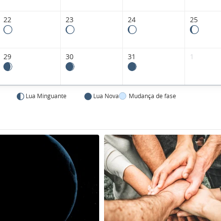
22
23
24
25
29
30
31
1
Lua Minguante
Lua Nova
Mudança de fase