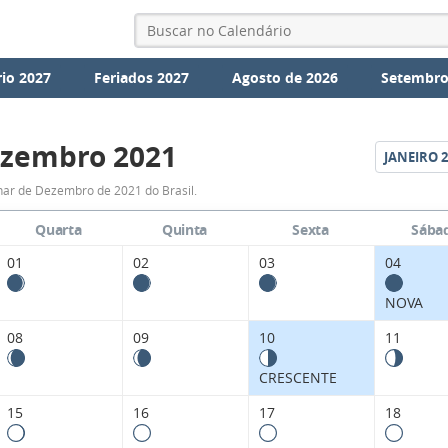
io 2027
Feriados 2027
Agosto de 2026
Setembro
zembro 2021
JANEIRO
2
Fases
nar de Dezembro de 2021 do Brasil.
da
Quarta
Quinta
Sexta
Sába
Lua
01
02
03
04
de
NOVA
Dezembro
08
09
10
11
2021
CRESCENTE
15
16
17
18