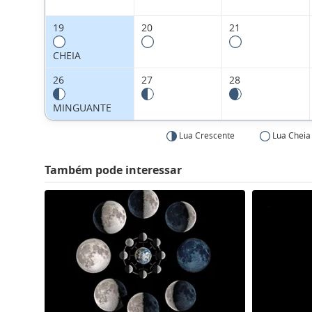
19
20
21
CHEIA
26
27
28
MINGUANTE
Lua Crescente
Lua Cheia
Também pode interessar