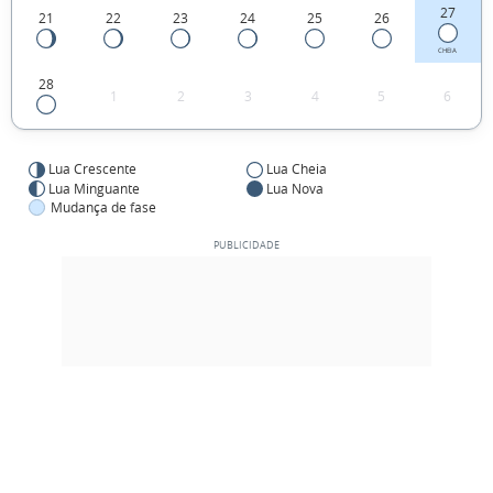
27
21
22
23
24
25
26
CHEIA
28
1
2
3
4
5
6
Lua Crescente
Lua Cheia
Lua Minguante
Lua Nova
Mudança de fase