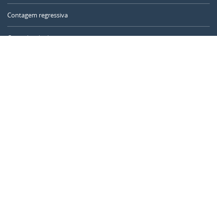
Contagem regressiva
Contador de dias
Calculadora de tempo
Dia do ano
Calculadora de idade
Temporizador online
CALENDARR.COM
Sobre nós
Privacidade