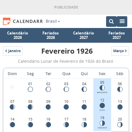
Brasil
Calendário
Feriados
Calendário
Feriados
2026
2026
2027
2027
Fevereiro 1926
Janeiro
Março
1926
1926
Fases
Calendário Lunar de Fevereiro de 1926 do Brasil.
da
Lua
Dom
Seg
Ter
Qua
Qui
Sex
Sáb
de
05
01
02
03
04
06
31
Fevereiro
MINGUANTE
1926
12
07
08
09
10
11
13
NOVA
19
14
15
16
17
18
20
CRESCENTE