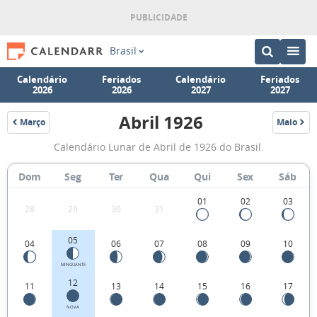
Brasil
Calendário
Feriados
Calendário
Feriados
2026
2026
2027
2027
Abril 1926
Março
Maio
1926
1926
Fases
Calendário Lunar de Abril de 1926 do Brasil.
da
Lua
Dom
Seg
Ter
Qua
Qui
Sex
Sáb
de
01
02
03
28
29
30
31
Abril
1926
05
04
06
07
08
09
10
MINGUANTE
12
11
13
14
15
16
17
NOVA