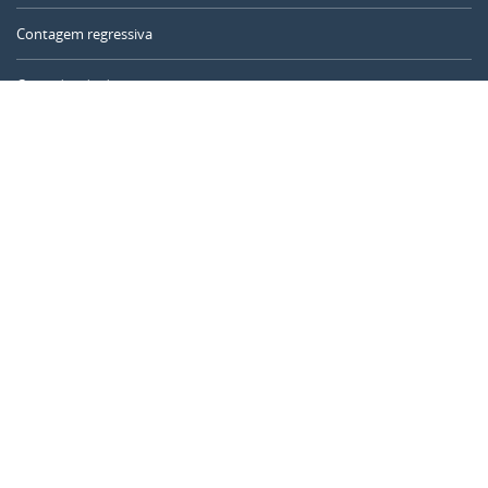
Contagem regressiva
Contador de dias
Calculadora de tempo
Dia do ano
Calculadora de idade
Temporizador online
CALENDARR.COM
Sobre nós
Privacidade