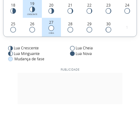
19
18
20
21
22
23
24
CRESCENTE
27
25
26
28
29
30
1
CHEIA
Lua Crescente
Lua Cheia
Lua Minguante
Lua Nova
Mudança de fase