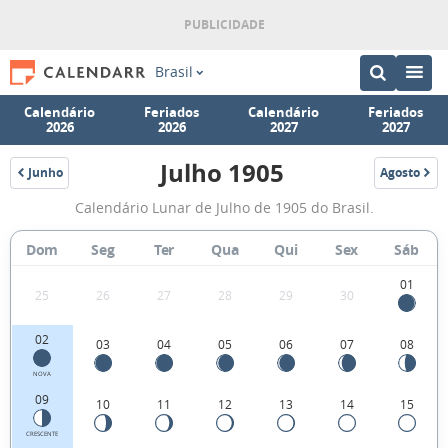
Brasil
Calendário
Feriados
Calendário
Feriados
2026
2026
2027
2027
Julho 1905
Junho
Agosto
1905
1905
Fases
Calendário Lunar de Julho de 1905 do Brasil.
da
Lua
Dom
Seg
Ter
Qua
Qui
Sex
Sáb
de
01
25
26
27
28
29
30
Julho
1905
02
03
04
05
06
07
08
NOVA
09
10
11
12
13
14
15
CRESCENTE