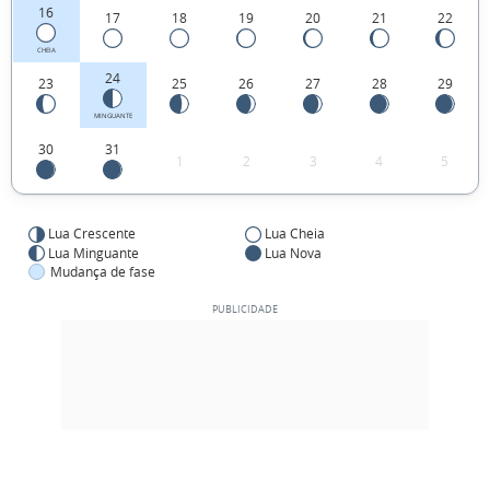
16
17
18
19
20
21
22
CHEIA
24
23
25
26
27
28
29
MINGUANTE
30
31
1
2
3
4
5
Lua Crescente
Lua Cheia
Lua Minguante
Lua Nova
Mudança de fase