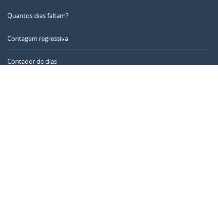
Quantos dias faltam?
Contagem regressiva
Contador de dias
Calculadora de tempo
Dia do ano
Calculadora de idade
Temporizador online
CALENDARR.COM
Sobre nós