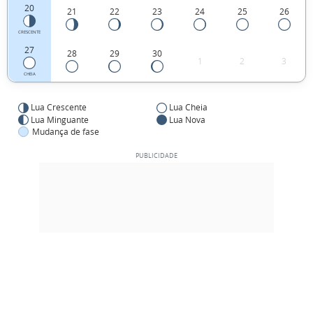
20
21
22
23
24
25
26
CRESCENTE
27
28
29
30
1
2
3
CHEIA
Lua Crescente
Lua Cheia
Lua Minguante
Lua Nova
Mudança de fase