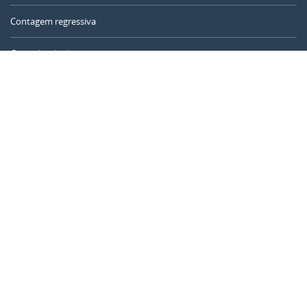
Contagem regressiva
Contador de dias
Calculadora de tempo
Dia do ano
Calculadora de idade
Temporizador online
CALENDARR.COM
Sobre nós
Privacidade