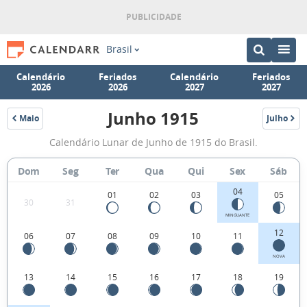
Brasil
Calendário
Feriados
Calendário
Feriados
2026
2026
2027
2027
Junho 1915
Maio
Julho
1915
1915
Fases
Calendário Lunar de Junho de 1915 do Brasil.
da
Lua
Dom
Seg
Ter
Qua
Qui
Sex
Sáb
de
04
01
02
03
05
30
31
Junho
MINGUANTE
1915
12
06
07
08
09
10
11
NOVA
13
14
15
16
17
18
19