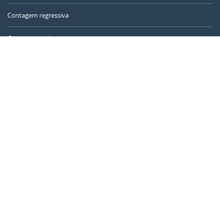
Contagem regressiva
Contador de dias
Calculadora de tempo
Dia do ano
Calculadora de idade
Temporizador online
CALENDARR.COM
Sobre nós
Privacidade