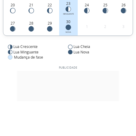
23
20
21
22
24
25
26
MINGUANTE
30
27
28
29
1
2
3
NOVA
Lua Crescente
Lua Cheia
Lua Minguante
Lua Nova
Mudança de fase