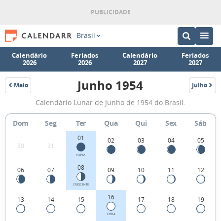
Brasil
Calendário
Feriados
Calendário
Feriados
2026
2026
2027
2027
Junho 1954
Maio
Julho
1954
1954
Fases
Calendário Lunar de Junho de 1954 do Brasil.
da
Lua
Dom
Seg
Ter
Qua
Qui
Sex
Sáb
de
01
02
03
04
05
30
31
Junho
NOVA
1954
08
06
07
09
10
11
12
CRESCENTE
16
13
14
15
17
18
19
CHEIA