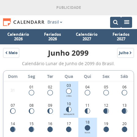
Brasil
Calendário
Feriados
Calendário
Feriados
2026
2026
2027
2027
Junho 2099
Maio
Julho
2099
2099
Fases
Calendário Lunar de Junho de 2099 do Brasil.
da
Lua
Dom
Seg
Ter
Qua
Qui
Sex
Sáb
de
03
01
02
04
05
06
31
Junho
CHEIA
2099
10
07
08
09
11
12
13
MINGUANTE
18
14
15
16
17
19
20
NOVA