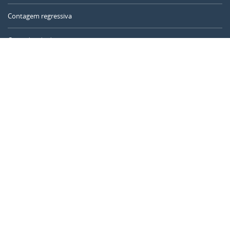
Contagem regressiva
Contador de dias
Calculadora de tempo
Dia do ano
Calculadora de idade
Temporizador online
CALENDARR.COM
Sobre nós
Privacidade