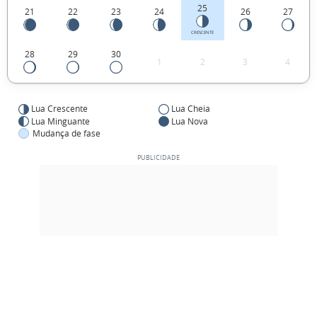
25
21
22
23
24
26
27
CRESCENTE
28
29
30
1
2
3
4
Lua Crescente
Lua Cheia
Lua Minguante
Lua Nova
Mudança de fase