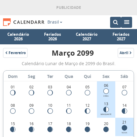
Brasil
Calendário
Feriados
Calendário
Feriados
2026
2026
2027
2027
Março 2099
Fevereiro
Abril
2099
2099
Fases
Calendário Lunar de Março de 2099 do Brasil.
da
Lua
Dom
Seg
Ter
Qua
Qui
Sex
Sáb
de
06
01
02
03
04
05
07
Março
CHEIA
2099
13
08
09
10
11
12
14
MINGUANTE
21
15
16
17
18
19
20
NOVA