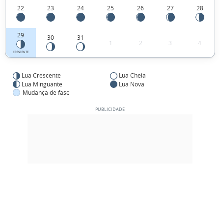
22
23
24
25
26
27
28
29
30
31
1
2
3
4
CRESCENTE
Lua Crescente
Lua Cheia
Lua Minguante
Lua Nova
Mudança de fase