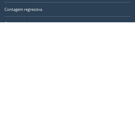
Contagem regressiva
Contador de dias
Calculadora de tempo
Dia do ano
Calculadora de idade
Temporizador online
CALENDARR.COM
Sobre nós
Privacidade