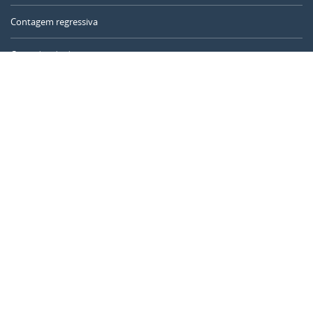
Contagem regressiva
Contador de dias
Calculadora de tempo
Dia do ano
Calculadora de idade
Temporizador online
CALENDARR.COM
Sobre nós
Privacidade