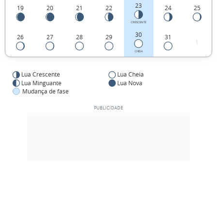
23
19
20
21
22
24
25
CRESCENTE
30
26
27
28
29
31
1
CHEIA
Lua Crescente
Lua Cheia
Lua Minguante
Lua Nova
Mudança de fase