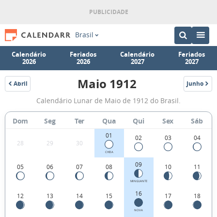
Brasil
Calendário
Feriados
Calendário
Feriados
2026
2026
2027
2027
Maio 1912
Abril
Junho
1912
1912
Fases
Calendário Lunar de Maio de 1912 do Brasil.
da
Lua
Dom
Seg
Ter
Qua
Qui
Sex
Sáb
de
01
02
03
04
28
29
30
Maio
CHEIA
1912
09
05
06
07
08
10
11
MINGUANTE
16
12
13
14
15
17
18
NOVA