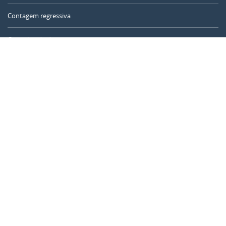
Contagem regressiva
Contador de dias
Calculadora de tempo
Dia do ano
Calculadora de idade
Temporizador online
CALENDARR.COM
Sobre nós
Privacidade