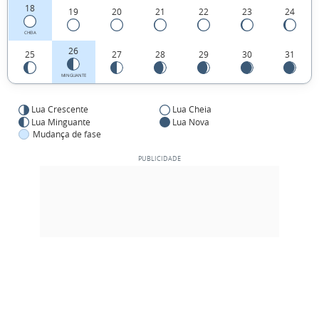
18
19
20
21
22
23
24
CHEIA
26
25
27
28
29
30
31
MINGUANTE
Lua Crescente
Lua Cheia
Lua Minguante
Lua Nova
Mudança de fase