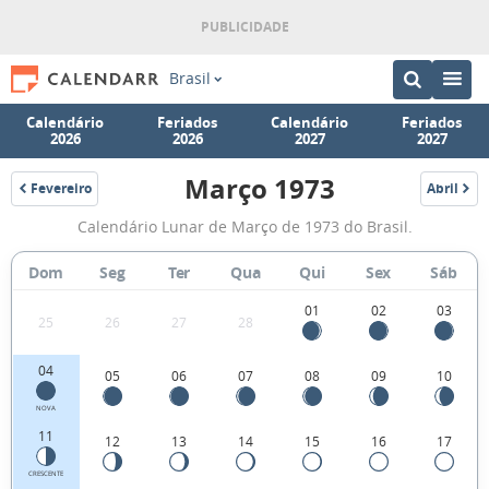
Brasil
Calendário
Feriados
Calendário
Feriados
2026
2026
2027
2027
Março 1973
Fevereiro
Abril
1973
1973
Fases
Calendário Lunar de Março de 1973 do Brasil.
da
Lua
Dom
Seg
Ter
Qua
Qui
Sex
Sáb
de
01
02
03
25
26
27
28
Março
1973
04
05
06
07
08
09
10
NOVA
11
12
13
14
15
16
17
CRESCENTE