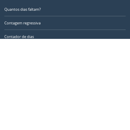
Quantos dias faltam?
Contagem regressiva
Contador de dias
Calculadora de tempo
Dia do ano
Calculadora de idade
Temporizador online
CALENDARR.COM
Sobre nós