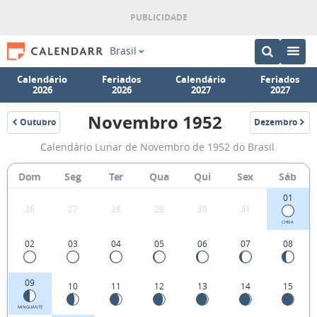
Brasil
Calendário
Feriados
Calendário
Feriados
2026
2026
2027
2027
Novembro 1952
Outubro
Dezembro
1952
1952
Fases
Calendário Lunar de Novembro de 1952 do Brasil.
da
Lua
Dom
Seg
Ter
Qua
Qui
Sex
Sáb
de
01
26
27
28
29
30
31
Novembro
CHEIA
1952
02
03
04
05
06
07
08
09
10
11
12
13
14
15
MINGUANTE