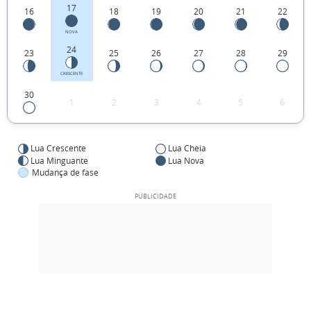
17
16
18
19
20
21
22
NOVA
24
23
25
26
27
28
29
CRESCENTE
30
1
2
3
4
5
6
Lua Crescente
Lua Cheia
Lua Minguante
Lua Nova
Mudança de fase