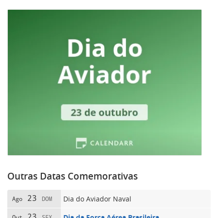
Outras Datas Comemorativas
23
Dia do Aviador Naval
Ago
DOM
23
Dia da Força Aérea Brasileira
Out
SEX