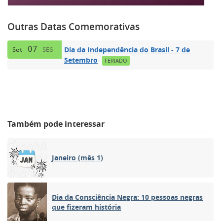
Outras Datas Comemorativas
07
Dia da Independência do Brasil - 7 de
Set
SEG
Setembro
FERIADO
Também pode interessar
Janeiro (mês 1)
Dia da Consciência Negra: 10 pessoas negras
que fizeram história