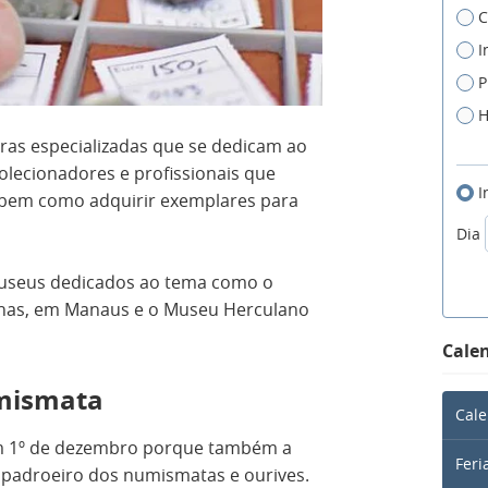
C
I
P
H
iras especializadas que se dedicam ao
olecionadores e profissionais que
I
bem como adquirir exemplares para
Dia
 museus dedicados ao tema como o
as, em Manaus e o Museu Herculano
Calen
mismata
Cale
m 1º de dezembro porque também a
Feri
io, padroeiro dos numismatas e ourives.