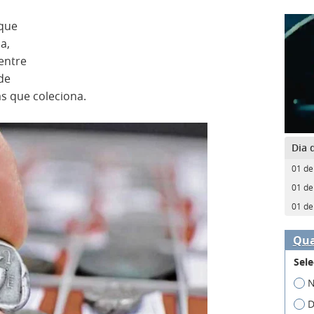
que
a,
dentre
 de
as que coleciona.
Dia 
01 de
01 de
01 de
Qua
Sele
N
D