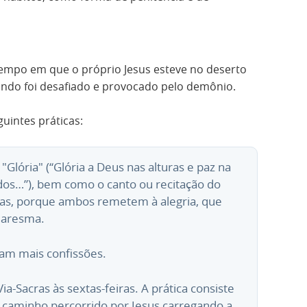
 tempo em que o próprio Jesus esteve no deserto
ando foi desafiado e provocado pelo demônio.
guintes práticas:
"Glória" (“Glória a Deus nas alturas e paz na
os…”), bem como o canto ou recitação do
ssas, porque ambos remetem à alegria, que
uaresma.
zam mais confissões.
ia-Sacras às sextas-feiras. A prática consiste
 caminho percorrido por Jesus carregando a