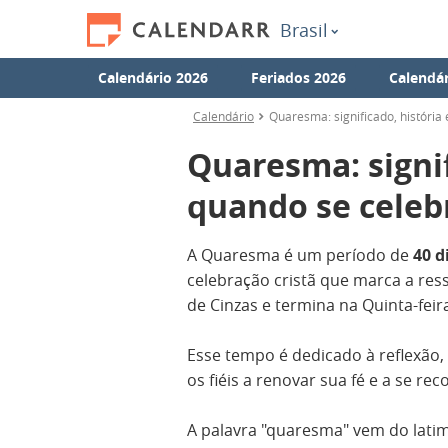
Brasil
Calendário 2026
Feriados 2026
Calendár
Calendário
Quaresma: significado, história
Quaresma: signif
quando se celeb
A Quaresma é um período de
40 d
celebração cristã que marca a ressu
de Cinzas e termina na Quinta-feir
Esse tempo é dedicado à reflexão,
os fiéis a renovar sua fé e a se re
A palavra "quaresma" vem do lati