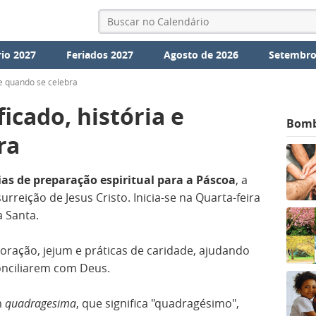
io 2027
Feriados 2027
Agosto de 2026
Setembro
 e quando se celebra
icado, história e
Bom
ra
ias de preparação espiritual para a Páscoa
, a
rreição de Jesus Cristo. Inicia-se na Quarta-feira
a Santa.
 oração, jejum e práticas de caridade, ajudando
conciliarem com Deus.
m
quadragesima
, que significa "quadragésimo",