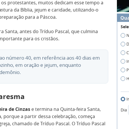
e os protestantes, muitos dedicam esse tempo a
eitura da Bíblia, jejum e caridade, utilizando-o
reparação para a Páscoa.
Qua
Sele
a Santa, antes do Tríduo Pascal, que culmina
N
mportante para os cristãos.
D
C
 ao número 40, em referência aos 40 dias em
I
ozinho, em oração e jejum, enquanto
P
 demônio.
H
uaresma
I
ira de Cinzas
e termina na Quinta-feira Santa,
Dia
a, porque a partir dessa celebração, começa
greja, chamado de Tríduo Pascal. O Tríduo Pascal