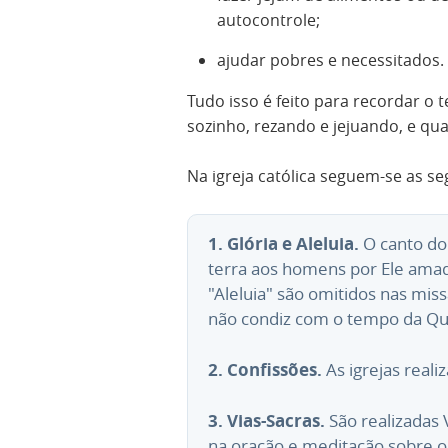
autocontrole;
ajudar pobres e necessitados.
Tudo isso é feito para recordar o
sozinho, rezando e jejuando, e qu
Na igreja católica seguem-se as se
1. Glória e Aleluia.
O canto do 
terra aos homens por Ele amad
"Aleluia" são omitidos nas mi
não condiz com o tempo da Q
2. Confissões.
As igrejas reali
3. Vias-Sacras.
São realizadas V
na oração e meditação sobre o