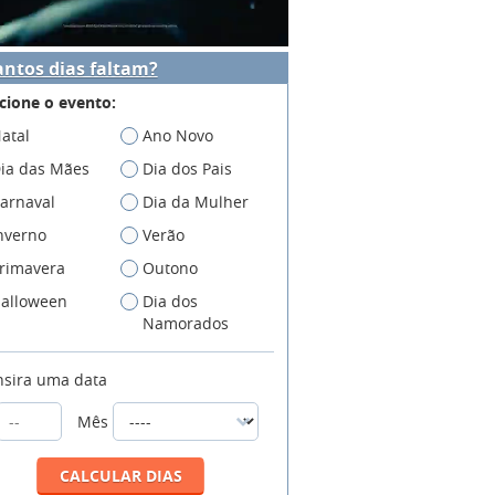
ntos dias faltam?
cione o evento:
atal
Ano Novo
ia das Mães
Dia dos Pais
arnaval
Dia da Mulher
nverno
Verão
rimavera
Outono
alloween
Dia dos
Namorados
nsira uma data
Mês