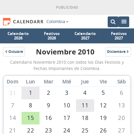
Colombia
Calendario
Festivos
Calendario
Festivos
2026
2026
2027
2027
Noviembre 2010
Octubre
Diciembre
2010
2010
Calendario
Calendario Noviembre 2010 con todos los Días Festivos y
Noviembre
Fechas Importantes de Colombia.
2010
Dom
Lun
Mar
Mié
Jue
Vie
Sáb
de
Colombia
1
2
3
4
5
6
31
7
8
9
10
11
12
13
14
15
16
17
18
19
20
21
22
23
24
25
26
27