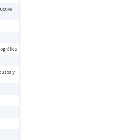
uctiva
ográfica
busos y