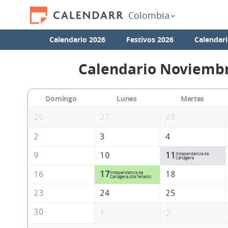
Colombia
Calendario 2026
Festivos 2026
Calendari
Calendario Noviembr
Domingo
Lunes
Martes
26
27
28
2
3
4
9
10
11
Independencia de
Cartagena
16
17
18
Independencia de
Cartagena (día feriado)
23
24
25
30
1
2