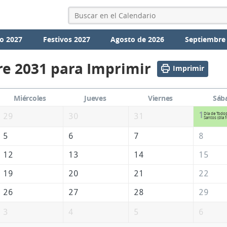
o 2027
Festivos 2027
Agosto de 2026
Septiembre
e 2031 para Imprimir
Imprimir
Miércoles
Jueves
Viernes
Sáb
1
Día de Todos
29
30
31
Santos (día f
5
6
7
8
12
13
14
15
19
20
21
22
26
27
28
29
3
4
5
6