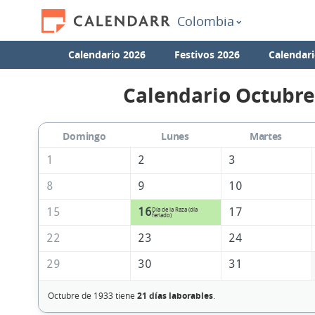
Colombia
Calendario 2026
Festivos 2026
Calendari
Calendario Octubre
Domingo
Lunes
Martes
1
2
3
8
9
10
15
16
17
Día de la Raza (día
feriado)
22
23
24
29
30
31
Octubre de 1933 tiene
21 días laborables
.