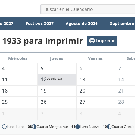
o 2027
Festivos 2027
Agosto de 2026
Septiembre
 1933 para Imprimir
Imprimir
Miércoles
Jueves
Viernes
Sáb
4
5
6
7
11
12
13
14
Día de la Raza
18
19
20
21
25
26
27
28
1
2
3
4
Luna Llena -
03
Cuarto Menguante -
11
Luna Nueva -
19
Cuarto Crecie