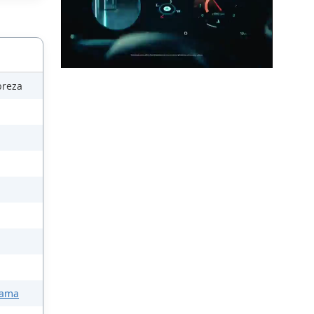
breza
Mama