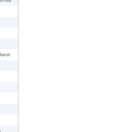
Dermid
fantil
o