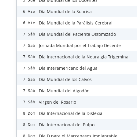
Día Mundial de los Docentes
5 Jue
Día Mundial de la Sonrisa
6 Vie
Día Mundial de la Parálisis Cerebral
6 Vie
Día Mundial del Paciente Ostomizado
7 Sáb
Jornada Mundial por el Trabajo Decente
7 Sáb
Día Internacional de la Neuralgia Trigeminal
7 Sáb
Día Interamericano del Agua
7 Sáb
Día Mundial de los Calvos
7 Sáb
Día Mundial del Algodón
7 Sáb
Virgen del Rosario
7 Sáb
Día Internacional de la Dislexia
8 Dom
Día Internacional del Pulpo
8 Dom
Día D para el Marcapasos Implantable
8 Dom