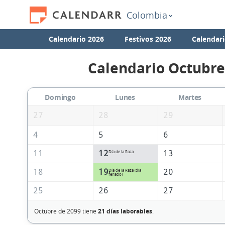
Colombia
Calendario 2026
Festivos 2026
Calendari
Calendario Octubre
Domingo
Lunes
Martes
27
28
29
4
5
6
11
12
13
Día de la Raza
18
19
20
Día de la Raza (día
feriado)
25
26
27
Octubre de 2099 tiene
21 días laborables
.