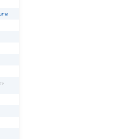
Mama
as