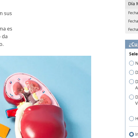
Día 
en sus
Fecha
Fecha
ema es
Fecha
o da
o.
¿Cu
Sele
N
D
D
A
D
V
H
I