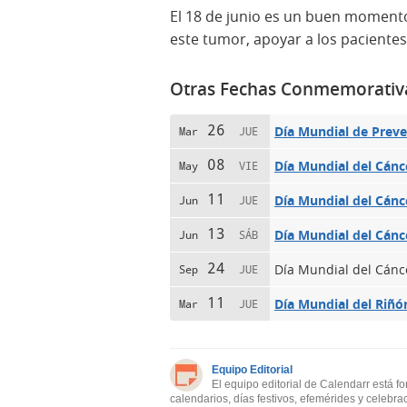
El 18 de junio es un buen moment
este tumor, apoyar a los pacientes
Otras Fechas Conmemorativ
26
Día Mundial de Preve
Mar
JUE
08
Día Mundial del Cánc
May
VIE
11
Día Mundial del Cánc
Jun
JUE
13
Día Mundial del Cánce
Jun
SÁB
24
Día Mundial del Cánc
Sep
JUE
11
Día Mundial del Riñó
Mar
JUE
Equipo Editorial
El equipo editorial de Calendarr está f
calendarios, días festivos, efemérides y celebra