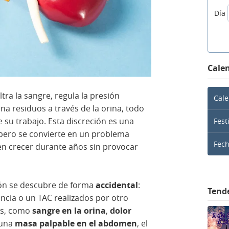
Día
Calen
ltra la sangre, regula la presión
Cale
na residuos a través de la orina, todo
 su trabajo. Esta discreción es una
Fest
pero se convierte en un problema
Fec
n crecer durante años sin provocar
ñón se descubre de forma
accidental
:
Tend
ncia o un TAC realizados por otro
as, como
sangre en la orina
,
dolor
una
masa palpable en el abdomen
, el