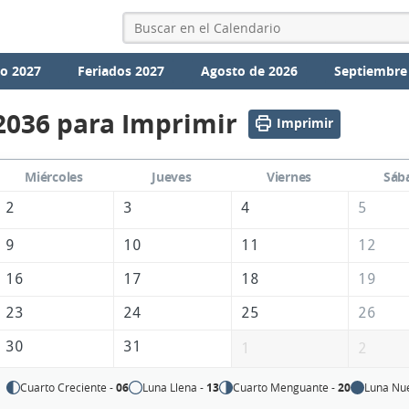
io 2027
Feriados 2027
Agosto de 2026
Septiembre
2036 para Imprimir
Imprimir
Miércoles
Jueves
Viernes
Sáb
2
3
4
5
9
10
11
12
16
17
18
19
23
24
25
26
30
31
1
2
Cuarto Creciente -
06
Luna Llena -
13
Cuarto Menguante -
20
Luna Nu