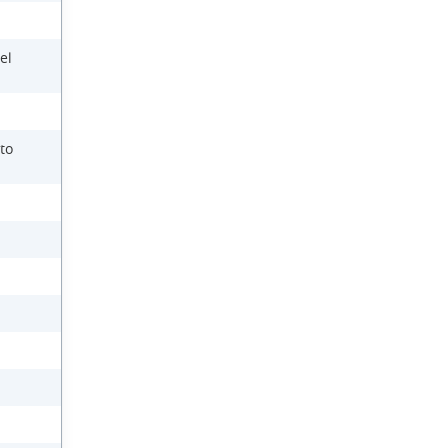
el
to