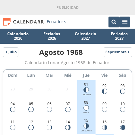
Ecuador
Calendario
Feriados
Calendario
Feriados
2026
2026
2027
2027
Agosto 1968
Julio
Septiembre
1968
1968
Calendario
Calendario Lunar Agosto 1968 de Ecuador.
Lunar
Agosto
Dom
Lun
Mar
Mié
Jue
Vie
Sáb
1968
01
02
03
28
29
30
31
de
CRECIENTE
Ecuador.
08
04
05
06
07
09
10
LLENA
15
11
12
13
14
16
17
MENGUANTE