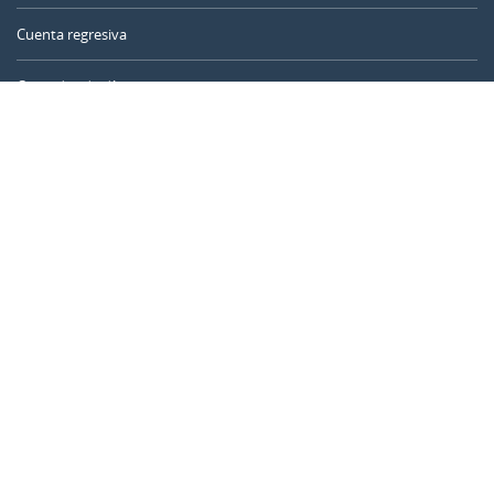
Cuenta regresiva
Contador de días
Calculadora de tiempo
Día del año
Calculadora de edad
Temporizador online
CALENDARR.COM
Sobre nosotros
Privacidad