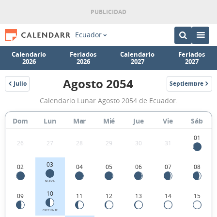
Ecuador
Calendario
Feriados
Calendario
Feriados
2026
2026
2027
2027
Agosto 2054
Julio
Septiembre
2054
2054
Calendario
Calendario Lunar Agosto 2054 de Ecuador.
Lunar
Agosto
Dom
Lun
Mar
Mié
Jue
Vie
Sáb
2054
01
26
27
28
29
30
31
de
Ecuador.
03
02
04
05
06
07
08
NUEVA
10
09
11
12
13
14
15
CRECIENTE