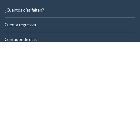
¿Cuántos días faltan?
Cuenta regresiva
Contador de días
Calculadora de tiempo
Día del año
Calculadora de edad
Temporizador online
CALENDARR.COM
Sobre nosotros