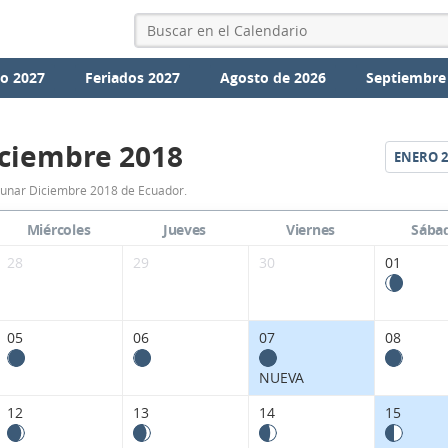
io 2027
Feriados 2027
Agosto de 2026
Septiembre
ciembre 2018
ENERO
2
Calendario
Lunar Diciembre 2018 de Ecuador.
Lunar
Miércoles
Jueves
Viernes
Sába
Diciembre
28
29
30
01
2018
de
05
06
07
08
Ecuador.
NUEVA
12
13
14
15