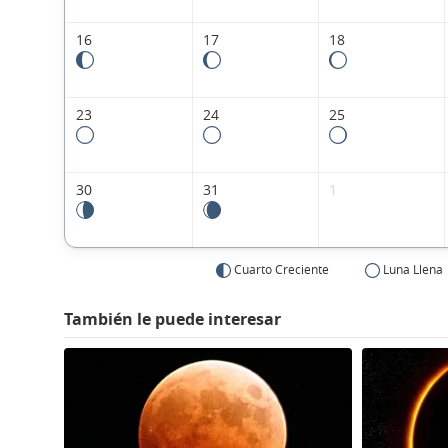
16
17
18
23
24
25
30
31
1
Cuarto Creciente
Luna Llena
También le puede interesar