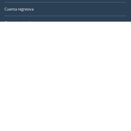
Cuenta regresiva
Contador de días
Calculadora de tiempo
Día del año
Calculadora de edad
Temporizador online
CALENDARR.COM
Sobre nosotros
Privacidad