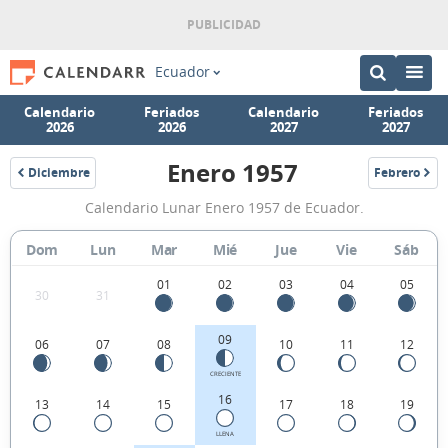
Ecuador
Calendario
Feriados
Calendario
Feriados
2026
2026
2027
2027
Enero 1957
Diciembre
Febrero
1956
1957
Calendario
Calendario Lunar Enero 1957 de Ecuador.
Lunar
Enero
Dom
Lun
Mar
Mié
Jue
Vie
Sáb
1957
01
02
03
04
05
30
31
de
Ecuador.
09
06
07
08
10
11
12
CRECIENTE
16
13
14
15
17
18
19
LLENA