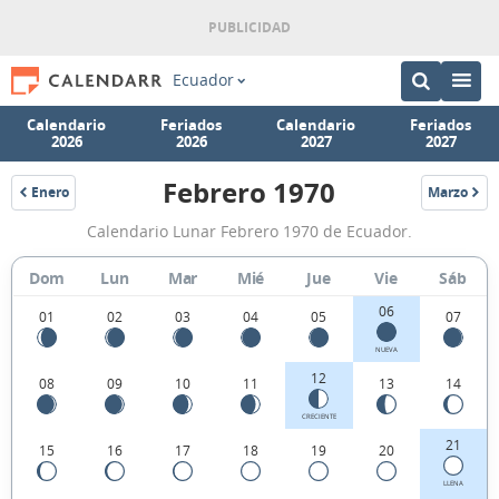
Ecuador
Calendario
Feriados
Calendario
Feriados
2026
2026
2027
2027
Febrero 1970
Enero
Marzo
1970
1970
Calendario
Calendario Lunar Febrero 1970 de Ecuador.
Lunar
Febrero
Dom
Lun
Mar
Mié
Jue
Vie
Sáb
1970
06
01
02
03
04
05
07
de
NUEVA
Ecuador.
12
08
09
10
11
13
14
CRECIENTE
21
15
16
17
18
19
20
LLENA