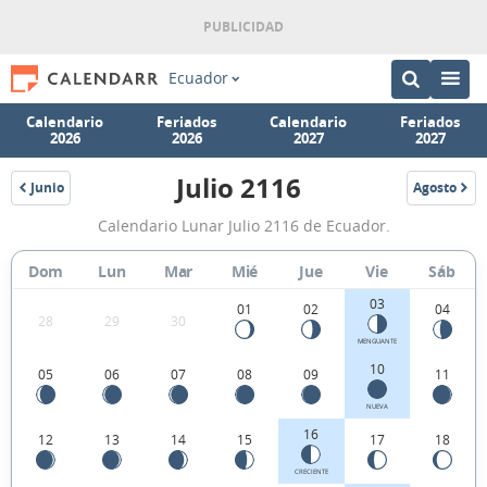
Ecuador
Calendario
Feriados
Calendario
Feriados
2026
2026
2027
2027
Julio 2116
Junio
Agosto
2116
2116
Calendario
Calendario Lunar Julio 2116 de Ecuador.
Lunar
Julio
Dom
Lun
Mar
Mié
Jue
Vie
Sáb
2116
03
01
02
04
28
29
30
de
MENGUANTE
Ecuador.
10
05
06
07
08
09
11
NUEVA
16
12
13
14
15
17
18
CRECIENTE