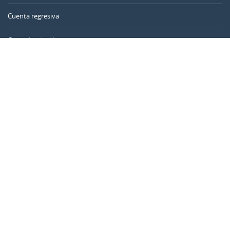
Cuenta regresiva
Contador de días
Calculadora de tiempo
Día del año
Calculadora de edad
Temporizador online
CALENDARR.COM
Sobre nosotros
Privacidad