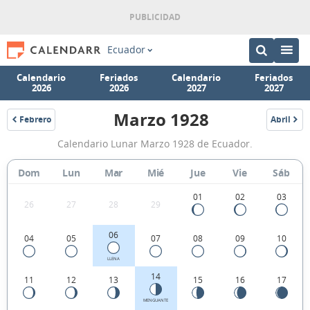
Ecuador
Calendario
Feriados
Calendario
Feriados
2026
2026
2027
2027
Marzo 1928
Febrero
Abril
1928
1928
Calendario
Calendario Lunar Marzo 1928 de Ecuador.
Lunar
Marzo
Dom
Lun
Mar
Mié
Jue
Vie
Sáb
1928
01
02
03
26
27
28
29
de
Ecuador.
06
04
05
07
08
09
10
LLENA
14
11
12
13
15
16
17
MENGUANTE