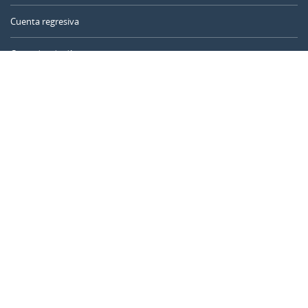
Cuenta regresiva
Contador de días
Calculadora de tiempo
Día del año
Calculadora de edad
Temporizador online
CALENDARR.COM
Sobre nosotros
Privacidad