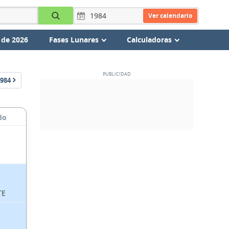
Ver calendario
 de 2026
Fases Lunares
Calculadoras
984
do
TE