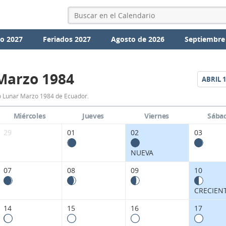
io 2027
Feriados 2027
Agosto de 2026
Septiembre
Marzo 1984
ABRIL
1
Calendario
o Lunar Marzo 1984 de Ecuador.
Lunar
Miércoles
Jueves
Viernes
Sába
Marzo
29
01
02
03
1984
NUEVA
de
07
08
09
10
Ecuador.
CRECIEN
14
15
16
17