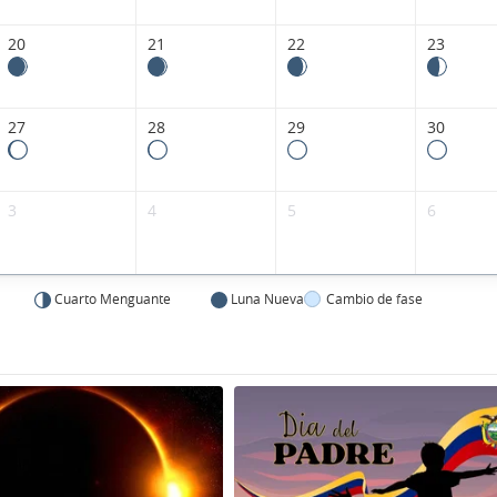
20
21
22
23
27
28
29
30
3
4
5
6
Cuarto Menguante
Luna Nueva
Cambio de fase