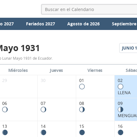
io 2027
Feriados 2027
Agosto de 2026
Septiembre
Mayo 1931
JUNIO
1
Calendario
o Lunar Mayo 1931 de Ecuador.
Lunar
Miércoles
Jueves
Viernes
Sába
Mayo
29
30
01
02
1931
LLENA
de
06
07
08
09
Ecuador.
MENGUA
13
14
15
16