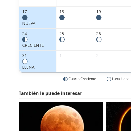
17
18
19
NUEVA
24
25
26
CRECIENTE
31
1
2
LLENA
Cuarto Creciente
Luna Llena
También le puede interesar